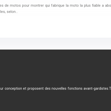
e motos pour montrer qui fabrique la moto la plus fiable a about
les, selon…
leur conception et proposent des nouvelles fonctions avant-gardistes